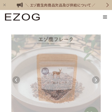
＼ エゾ鹿生肉商品欠品及び供給について ／