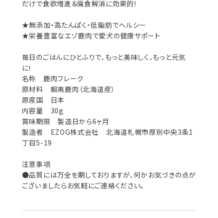
だけで食欲増進＆偏食解消に効果的！
★無添加・高たんぱく・低脂肪でヘルシー
★栄養豊富なエゾ鹿肉で愛犬の健康サポート
毎日のごはんにひとふりで、もっと美味しく、もっと元気
に！
名称 鹿肉フレーク
原材料 蝦夷鹿肉（北海道産）
原産国 日本
内容量 30g
賞味期限 製造日から6ヶ月
製造者 EZOG株式会社 北海道札幌市厚別中央3条1
丁目5-19
注意事項
●品質には万全を期しておりますが、何かお気づきの点が
ございましたらお気軽にご連絡ください。