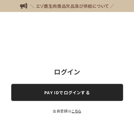
＼ エゾ鹿生肉商品欠品及び供給について ／
ログイン
PAY IDでログインする
会員登録は
こちら