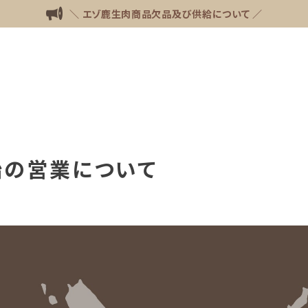
＼ エゾ鹿生肉商品欠品及び供給について ／
始の営業について